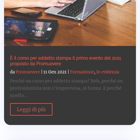
È il corso per addetto stampa il primo evento del 2021
proposto da Promuovere
da
Promuovere
|
11 Gen 2021
|
Formazione
,
In evidenza
Perché un corso per addetto stampa? Beh, perché un
professionista non s'improvvisa, si forma. E perché
quella...
Leggi di più