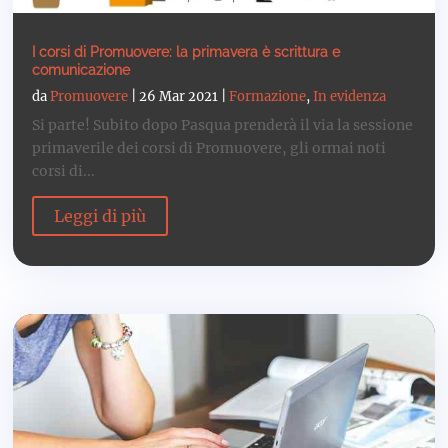
I corsi di Promuovere: la primavera è scrittura e
comunicazione
da
Promuovere
|
26 Mar 2021
|
Formazione
,
In evidenza
Si parte! Subito dopo Pasqua prenderà il via la sessione
primaverile dei corsi di Promuovere, gli ormai noti
corsi di...
Leggi di più