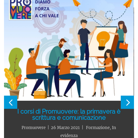
I corsi di Promuovere: la primavera è
scrittura e comunicazione
Promuovere
|
26 Marzo 2021
|
Formazione
,
In
evidenza