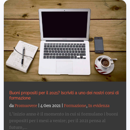
Buoni propositi per il 2021? Iscriviti a uno dei nostri corsi di
formazione
da
Promuovere
|
4 Gen 2021
|
Formazione
,
In evidenza
L’inizio anno è il momento in cui si formulano i buoni
propositi per i mesi a venire; per il 2021 pensa al
futuro,...