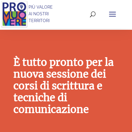
PIÙ VALORE
AI NOSTRI
TERRITORI
È tutto pronto per la
nuova sessione dei
corsi di scrittura e
tecniche di
comunicazione