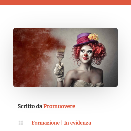
Scritto da
Promuovere

Formazione
|
In evidenza