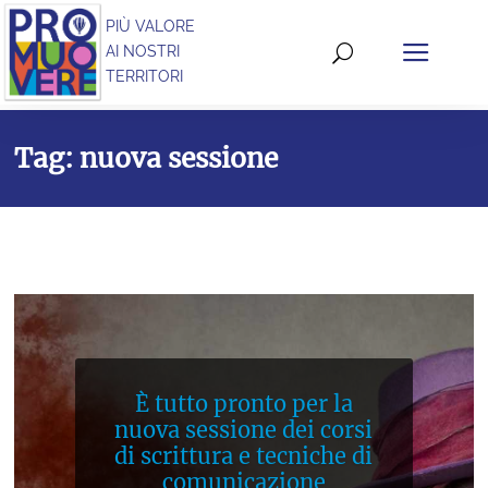
PIÙ VALORE
AI NOSTRI
TERRITORI
Tag: nuova sessione
È tutto pronto per la
nuova sessione dei corsi
di scrittura e tecniche di
comunicazione