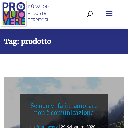
PIÙ VALORE
AI NOSTRI
TERRITORI
Tag: prodotto
Se non vi fa innamorare
non è comunicazione
da
Promuovere
|
29 Settembre 2020
|